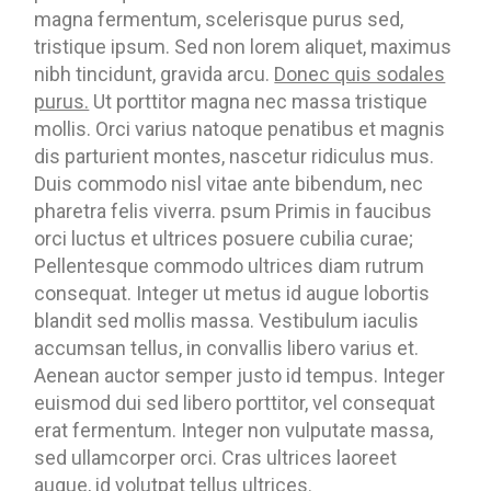
magna fermentum, scelerisque purus sed,
tristique ipsum. Sed non lorem aliquet, maximus
nibh tincidunt, gravida arcu.
Donec quis sodales
purus.
Ut porttitor magna nec massa tristique
mollis. Orci varius natoque penatibus et magnis
dis parturient montes, nascetur ridiculus mus.
Duis commodo nisl vitae ante bibendum, nec
pharetra felis viverra. psum Primis in faucibus
orci luctus et ultrices posuere cubilia curae;
Pellentesque commodo ultrices diam rutrum
consequat. Integer ut metus id augue lobortis
blandit sed mollis massa. Vestibulum iaculis
accumsan tellus, in convallis libero varius et.
Aenean auctor semper justo id tempus. Integer
euismod dui sed libero porttitor, vel consequat
erat fermentum. Integer non vulputate massa,
sed ullamcorper orci. Cras ultrices laoreet
augue, id volutpat tellus ultrices.