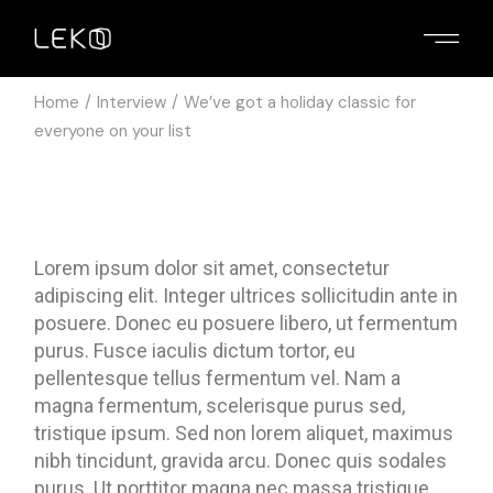
Home
Interview
We’ve got a holiday classic for
everyone on your list
Lorem ipsum dolor sit amet, consectetur
adipiscing elit. Integer ultrices sollicitudin ante in
posuere. Donec eu posuere libero, ut fermentum
purus. Fusce iaculis dictum tortor, eu
pellentesque tellus fermentum vel. Nam a
magna fermentum, scelerisque purus sed,
tristique ipsum. Sed non lorem aliquet, maximus
nibh tincidunt, gravida arcu. Donec quis sodales
purus. Ut porttitor magna nec massa tristique