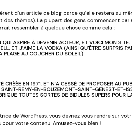
érent d’un article de blog parce qu’elle restera au m
art des thèmes). La plupart des gens commencent par 
ourrait ressembler à quelque chose comme cela :
 QUI ASPIRE À DEVENIR ACTEUR, ET VOICI MON SITE.
ELL, ET J’AIME LA VODKA (AINSI QU’ÊTRE SURPRIS PA
A PLAGE AU COUCHER DU SOLEIL).
TÉ CRÉÉE EN 1971, ET N’A CESSÉ DE PROPOSER AU P
 À SAINT-REMY-EN-BOUZEMONT-SAINT-GENEST-ET-IS
ABRIQUE TOUTES SORTES DE BIDULES SUPERS POUR
satrice de WordPress, vous devriez vous rendre sur
votr
s pour votre contenu. Amusez-vous bien !