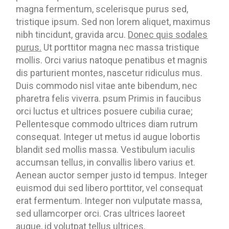
magna fermentum, scelerisque purus sed,
tristique ipsum. Sed non lorem aliquet, maximus
nibh tincidunt, gravida arcu.
Donec quis sodales
purus.
Ut porttitor magna nec massa tristique
mollis. Orci varius natoque penatibus et magnis
dis parturient montes, nascetur ridiculus mus.
Duis commodo nisl vitae ante bibendum, nec
pharetra felis viverra. psum Primis in faucibus
orci luctus et ultrices posuere cubilia curae;
Pellentesque commodo ultrices diam rutrum
consequat. Integer ut metus id augue lobortis
blandit sed mollis massa. Vestibulum iaculis
accumsan tellus, in convallis libero varius et.
Aenean auctor semper justo id tempus. Integer
euismod dui sed libero porttitor, vel consequat
erat fermentum. Integer non vulputate massa,
sed ullamcorper orci. Cras ultrices laoreet
augue, id volutpat tellus ultrices.