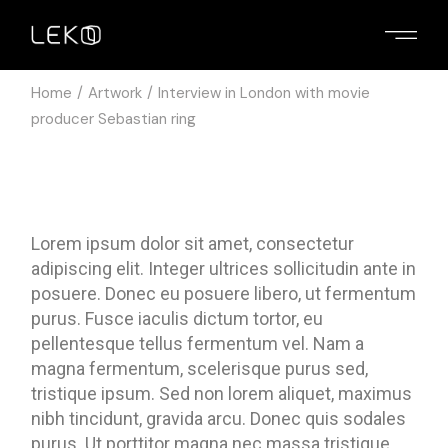
Home
Artwork
Interview in London with movie
producer Sebastian ring
Lorem ipsum dolor sit amet, consectetur
adipiscing elit. Integer ultrices sollicitudin ante in
posuere. Donec eu posuere libero, ut fermentum
purus. Fusce iaculis dictum tortor, eu
pellentesque tellus fermentum vel. Nam a
magna fermentum, scelerisque purus sed,
tristique ipsum. Sed non lorem aliquet, maximus
nibh tincidunt, gravida arcu. Donec quis sodales
purus. Ut porttitor magna nec massa tristique