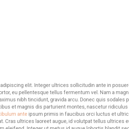
ipiscing elit. Integer ultrices sollicitudin ante in posue
ortor, eu pellentesque tellus fermentum vel. Nam a mag
maximus nibh tincidunt, gravida arcu. Donec quis sodales 
atibus et magnis dis parturient montes, nascetur ridicul
ibulum ante
ipsum primis in faucibus orci luctus et ultr
ras ultrices laoreet augue, id volutpat tellus ultrices e
eifend. Integer ut metus id augue lobortis blandit se