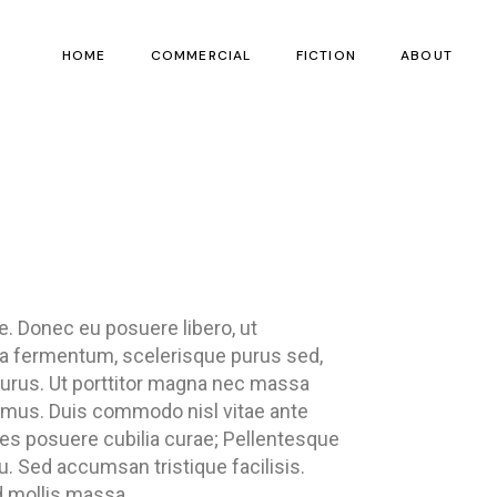
HOME
COMMERCIAL
FICTION
ABOUT
re. Donec eu posuere libero, ut
na fermentum, scelerisque purus sed,
purus. Ut porttitor magna nec massa
us mus. Duis commodo nisl vitae ante
ices posuere cubilia curae; Pellentesque
u. Sed accumsan tristique facilisis.
d mollis massa.