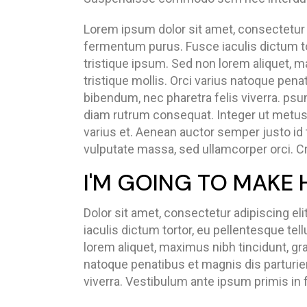
Lorem ipsum dolor sit amet, consectetur ad
fermentum purus. Fusce iaculis dictum t
tristique ipsum. Sed non lorem aliquet, m
tristique mollis. Orci varius natoque pen
bibendum, nec pharetra felis viverra. psu
diam rutrum consequat. Integer ut metus i
varius et. Aenean auctor semper justo id
vulputate massa, sed ullamcorper orci. Cra
I'M GOING TO MAKE 
Dolor sit amet, consectetur adipiscing eli
iaculis dictum tortor, eu pellentesque t
lorem aliquet, maximus nibh tincidunt, gr
natoque penatibus et magnis dis parturie
viverra. Vestibulum ante ipsum primis in f