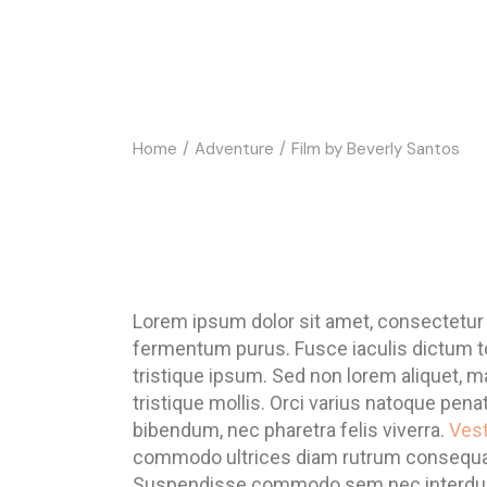
Home
Adventure
Film by Beverly Santos
Lorem ipsum dolor sit amet, consectetur ad
fermentum purus. Fusce iaculis dictum t
tristique ipsum. Sed non lorem aliquet, 
tristique mollis. Orci varius natoque pen
bibendum, nec pharetra felis viverra.
Vest
commodo ultrices diam rutrum consequat. C
Suspendisse commodo sem nec interdum el