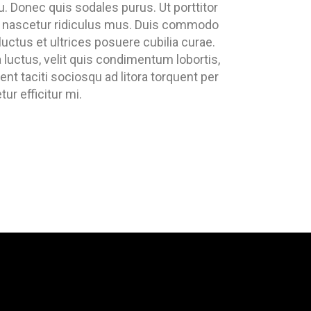
u. Donec quis sodales purus. Ut porttitor
, nascetur ridiculus mus. Duis commodo
luctus et ultrices posuere cubilia curae.
la luctus, velit quis condimentum lobortis,
nt taciti sociosqu ad litora torquent per
ur efficitur mi.