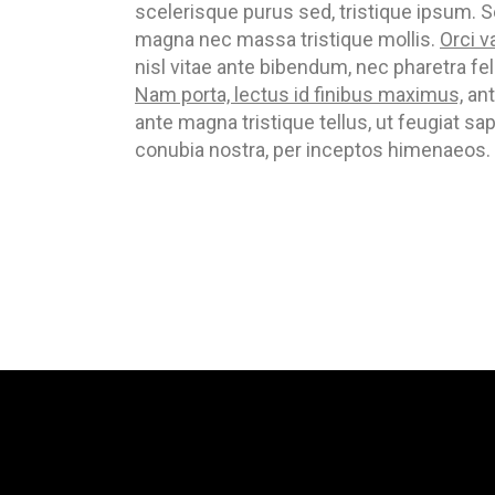
scelerisque purus sed, tristique ipsum. S
magna nec massa tristique mollis.
Orci v
nisl vitae ante bibendum, nec pharetra fel
Nam porta, lectus id finibus maximus,
ant
ante magna tristique tellus, ut feugiat sa
conubia nostra, per inceptos himenaeos. C