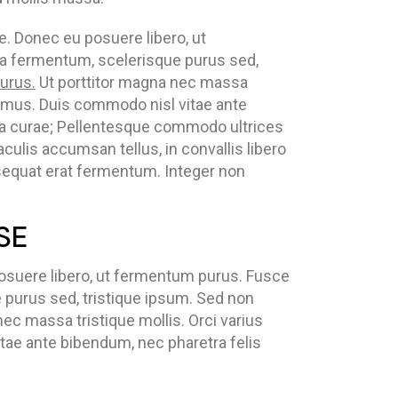
re. Donec eu posuere libero, ut
na fermentum, scelerisque purus sed,
urus.
Ut porttitor magna nec massa
us mus. Duis commodo nisl vitae ante
ilia curae; Pellentesque commodo ultrices
ulis accumsan tellus, in convallis libero
nsequat erat fermentum. Integer non
SE
u posuere libero, ut fermentum purus. Fusce
 purus sed, tristique ipsum. Sed non
ec massa tristique mollis. Orci varius
tae ante bibendum, nec pharetra felis