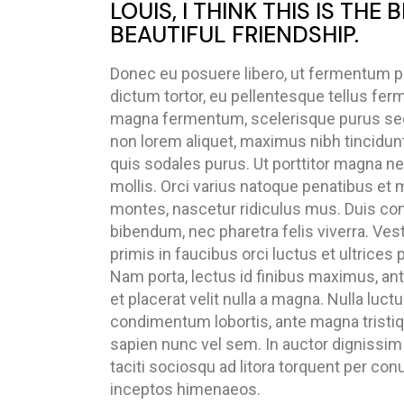
LOUIS, I THINK THIS IS THE
BEAUTIFUL FRIENDSHIP.
Donec eu posuere libero, ut fermentum p
dictum tortor, eu pellentesque tellus fe
magna fermentum, scelerisque purus sed,
non lorem aliquet, maximus nibh tincidunt
quis sodales purus. Ut porttitor magna n
mollis. Orci varius natoque penatibus et 
montes, nascetur ridiculus mus. Duis co
bibendum, nec pharetra felis viverra. Ve
primis in faucibus orci luctus et ultrices 
Nam porta, lectus id finibus maximus, ante
et placerat velit nulla a magna. Nulla luctu
condimentum lobortis, ante magna tristiqu
sapien nunc vel sem. In auctor dignissim
taciti sociosqu ad litora torquent per con
inceptos himenaeos.