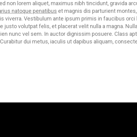
ed non lorem aliquet, maximus nibh tincidunt, gravida arc
arius natoque penatibus
et magnis dis parturient montes
is viverra. Vestibulum ante ipsum primis in faucibus orci 
e justo volutpat felis, et placerat velit nulla a magna. Nul
pien nunc vel sem. In auctor dignissim posuere. Class apte
urabitur dui metus, iaculis ut dapibus aliquam, consectet