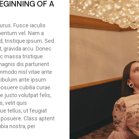
 BEGINNING OF A
urus. Fusce iaculis
rmentum vel. Nam a
 tristique ipsum. Sed
, gravida arcu. Donec
ec massa tristique
magnis dis parturient
mmodo nisl vitae ante
stibulum ante ipsum
posuere cubilia curae.
 justo volutpat felis,
s, velit quis
e tellus, ut feugiat
 posuere. Class aptent
ubia nostra, per