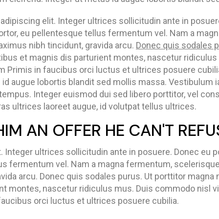
ipiscing elit. Integer ultrices sollicitudin ante in posue
ortor, eu pellentesque tellus fermentum vel. Nam a mag
aximus nibh tincidunt, gravida arcu.
Donec quis sodales p
atibus et magnis dis parturient montes, nascetur ridicul
m Primis in faucibus orci luctus et ultrices posuere cub
d augue lobortis blandit sed mollis massa. Vestibulum iac
 tempus. Integer euismod dui sed libero porttitor, vel co
s ultrices laoreet augue, id volutpat tellus ultrices.
HIM AN OFFER HE CAN'T REFU
t. Integer ultrices sollicitudin ante in posuere. Donec e
ellus fermentum vel. Nam a magna fermentum, scelerisque
avida arcu. Donec quis sodales purus. Ut porttitor magna n
nt montes, nascetur ridiculus mus. Duis commodo nisl vi
aucibus orci luctus et ultrices posuere cubilia.