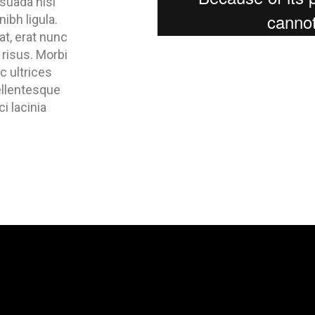
suada nisl
nibh ligula.
at, erat nunc
 risus. Morbi
 ultrices
Pellentesque
ci lacinia