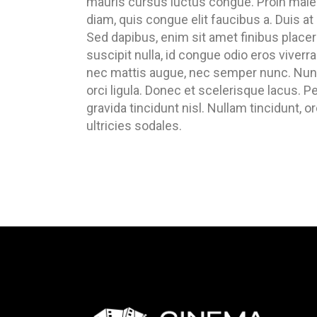
mauris cursus luctus congue. Proin male
diam, quis congue elit faucibus a. Duis at 
Sed dapibus, enim sit amet finibus placer
suscipit nulla, id congue odio eros viverra
nec mattis augue, nec semper nunc. Nunc
orci ligula. Donec et scelerisque lacus. 
gravida tincidunt nisl. Nullam tincidunt, or
ultricies sodales.