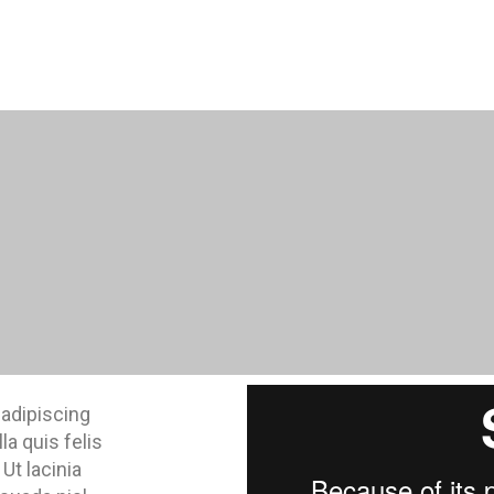
 adipiscing
a quis felis
Ut lacinia