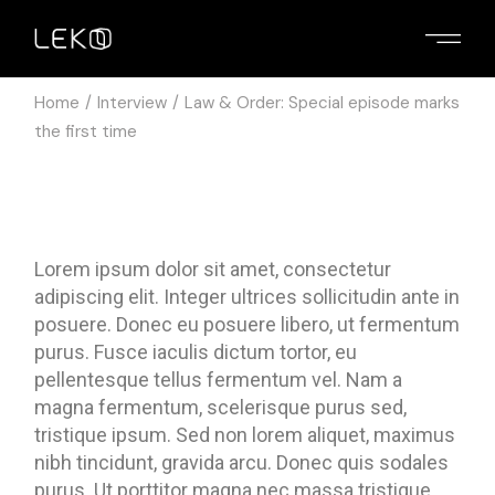
Home
Interview
Law & Order: Special episode marks
the first time
Lorem ipsum dolor sit amet, consectetur
adipiscing elit. Integer ultrices sollicitudin ante in
posuere. Donec eu posuere libero, ut fermentum
purus. Fusce iaculis dictum tortor, eu
pellentesque tellus fermentum vel. Nam a
magna fermentum, scelerisque purus sed,
tristique ipsum. Sed non lorem aliquet, maximus
nibh tincidunt, gravida arcu. Donec quis sodales
purus. Ut porttitor magna nec massa tristique