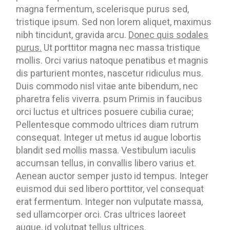
magna fermentum, scelerisque purus sed,
tristique ipsum. Sed non lorem aliquet, maximus
nibh tincidunt, gravida arcu.
Donec quis sodales
purus.
Ut porttitor magna nec massa tristique
mollis. Orci varius natoque penatibus et magnis
dis parturient montes, nascetur ridiculus mus.
Duis commodo nisl vitae ante bibendum, nec
pharetra felis viverra. psum Primis in faucibus
orci luctus et ultrices posuere cubilia curae;
Pellentesque commodo ultrices diam rutrum
consequat. Integer ut metus id augue lobortis
blandit sed mollis massa. Vestibulum iaculis
accumsan tellus, in convallis libero varius et.
Aenean auctor semper justo id tempus. Integer
euismod dui sed libero porttitor, vel consequat
erat fermentum. Integer non vulputate massa,
sed ullamcorper orci. Cras ultrices laoreet
augue, id volutpat tellus ultrices.